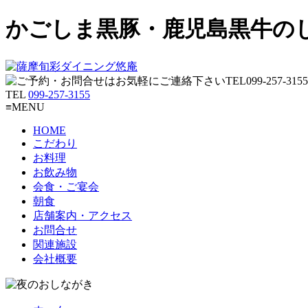
かごしま黒豚・鹿児島黒牛の
TEL
099-257-3155
≡MENU
HOME
こだわり
お料理
お飲み物
会食・ご宴会
朝食
店舗案内・アクセス
お問合せ
関連施設
会社概要