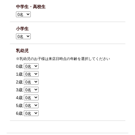
中学生・高校生
小学生
乳幼児
※乳幼児のお子様は来店日時点の年齢を選択してください
0歳
1歳
2歳
3歳
4歳
5歳
6歳