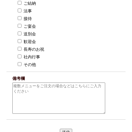
ご結納
法事
接待
ご宴会
送別会
歓迎会
長寿のお祝
社内行事
その他
備考欄