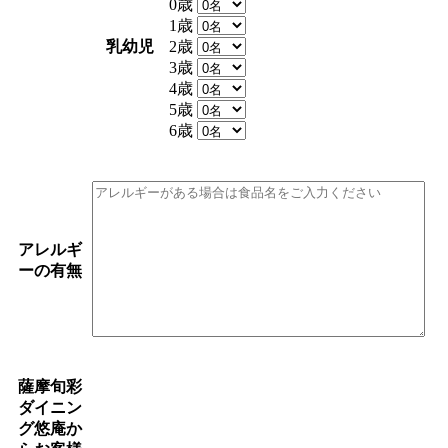
0歳
1歳
乳幼児
2歳
3歳
4歳
5歳
6歳
アレルギ
ーの有無
薩摩旬彩
ダイニン
グ悠庵か