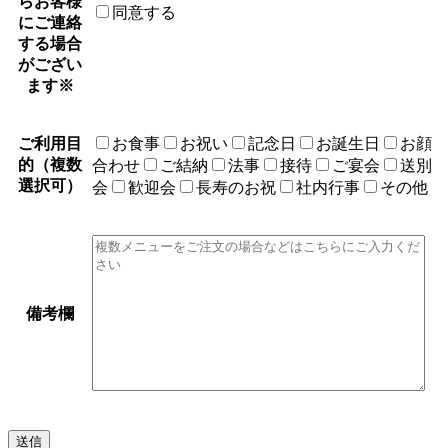
らお客様
同意する
にご連絡
する場合
がござい
ます
※
ご利用目
お食事
お祝い
記念日
お誕生日
お顔
的
（複数
合わせ
ご結納
法事
接待
ご宴会
送別
選択可）
会
歓迎会
長寿のお祝
社内行事
その他
備考欄